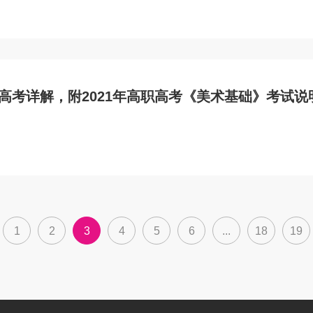
职高考详解，附2021年高职高考《美术基础》考试
1
2
3
4
5
6
...
18
19