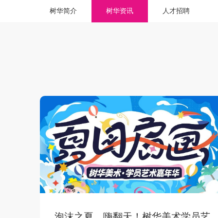
树华简介
树华资讯
人才招聘
泡沫之夏，嗨翻天！树华美术学员艺