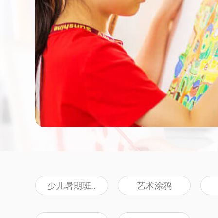
少儿暑期班..
艺术涂鸦