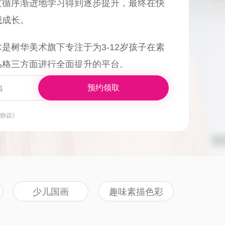
过循序渐进地学习得到逐步提升，最终在快
我成长。
是树华美术旗下专注于为3-12岁孩子在素
品格三方面进行全面提升的平台。
预约领取
知世界、育思维、创境界”的ACD美学体系
；
协议》
有的“观察与思考、鉴赏与讨论、创意与实
享”教学4S法。
少儿国画
趣味素描色彩