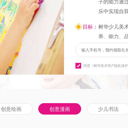
子的能力通
乐中实现自
目标：
树华少儿美术
养、能力、
特色：
以“品美学、
理念为指导
同意
《树华美术用户隐私保护
践行树华特
践、思辨与分
创意绘画
创意漫画
少儿书法